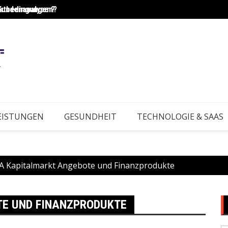
Kundenanalysen?
rktbedingungen?
Wie e
EISTUNGEN
GESUNDHEIT
TECHNOLOGIE & SAAS
 Kapitalmarkt Angebote und Finanzprodukte
E UND FINANZPRODUKTE