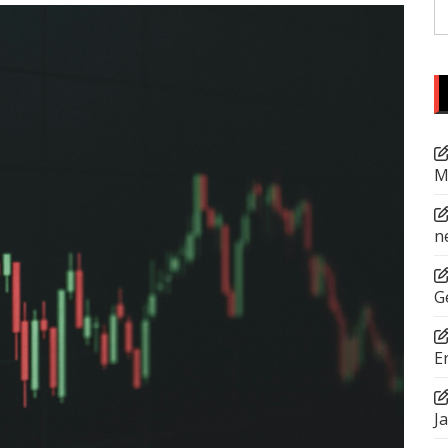
S
fo
M
n
G
E
J