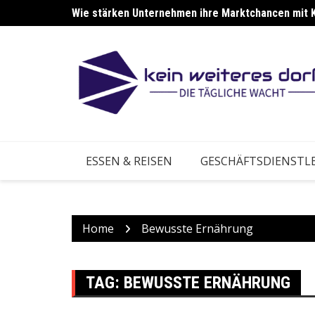
Skip
Wie stärken Unternehmen ihre Marktchancen mit 
Wie stärken Betriebe ihre Anpassung an neue Ma
to
content
ESSEN & REISEN
GESCHÄFTSDIENSTL
Home
Bewusste Ernährung
TAG:
BEWUSSTE ERNÄHRUNG