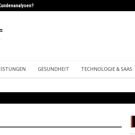
Kundenanalysen?
rktbedingungen?
Wie e
EISTUNGEN
GESUNDHEIT
TECHNOLOGIE & SAAS