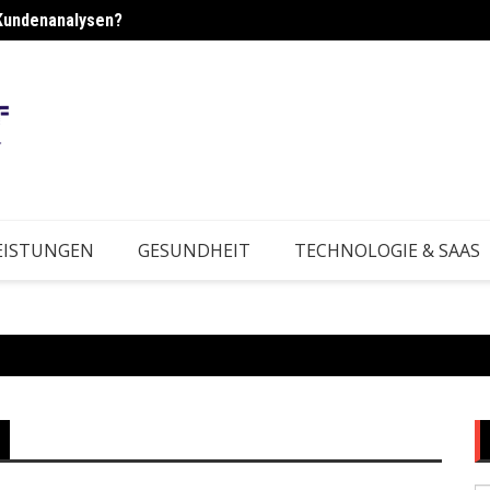
Kundenanalysen?
rktbedingungen?
Wie e
EISTUNGEN
GESUNDHEIT
TECHNOLOGIE & SAAS