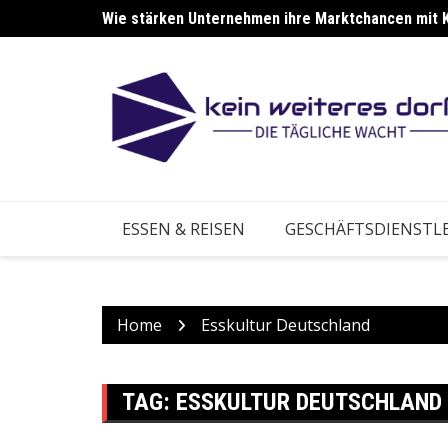
Skip
Wie stärken Unternehmen ihre Marktchancen mit 
Wie stärken Betriebe ihre Anpassung an neue Ma
to
content
ESSEN & REISEN
GESCHÄFTSDIENSTL
Home
Esskultur Deutschland
TAG:
ESSKULTUR DEUTSCHLAND