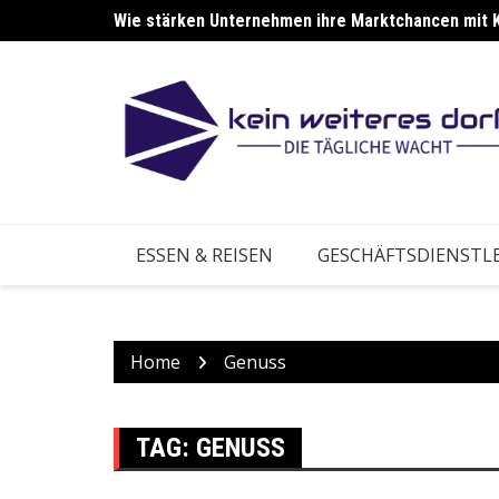
Skip
Wie stärken Unternehmen ihre Marktchancen mit 
Wie stärken Betriebe ihre Anpassung an neue Ma
to
content
ESSEN & REISEN
GESCHÄFTSDIENSTL
Home
Genuss
TAG:
GENUSS