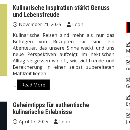
S
Kulinarische Inspiration stärkt Genuss
fo
und Lebensfreude
November 21, 2025
Leon
Kulinarische Reisen sind mehr als nur das
Befolgen von Rezepten; sie sind ein
Abenteuer, das unsere Sinne weckt und uns
M
neue Perspektiven aufzeigt. Im hektischen
Alltag vergessen wir oft, wie viel Freude und
Bereicherung in einer selbst zubereiteten
n
Mahlzeit liegen
…
Read More
G
E
Geheimtipps für authentische
kulinarische Erlebnisse
April 17, 2025
Leon
J