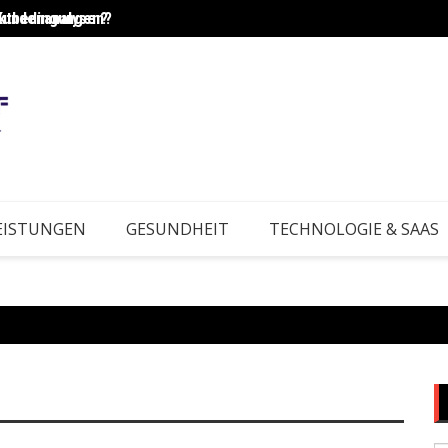
Kundenanalysen?
rktbedingungen?
Wie e
EISTUNGEN
GESUNDHEIT
TECHNOLOGIE & SAAS