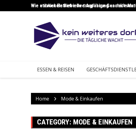
Skip
Wie entwickeln Betriebe tragfähige Geschäftsen
Wie entwickeln Unternehmen belastbare Erfolgsk
to
content
ESSEN & REISEN
GESCHÄFTSDIENSTL
Home
Mode & Einkaufen
CATEGORY:
MODE & EINKAUFEN