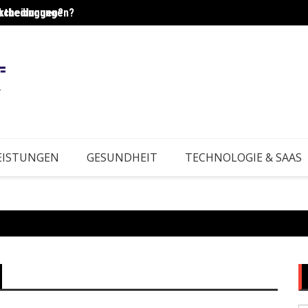
tscheidungen?
onzepte heute?
Welch
EISTUNGEN
GESUNDHEIT
TECHNOLOGIE & SAAS