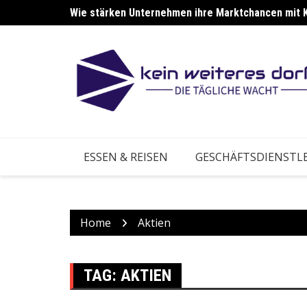
Skip
Wie stärken Unternehmen ihre Marktchancen mit 
to
content
ESSEN & REISEN
GESCHÄFTSDIENSTL
Home
Aktien
TAG:
AKTIEN