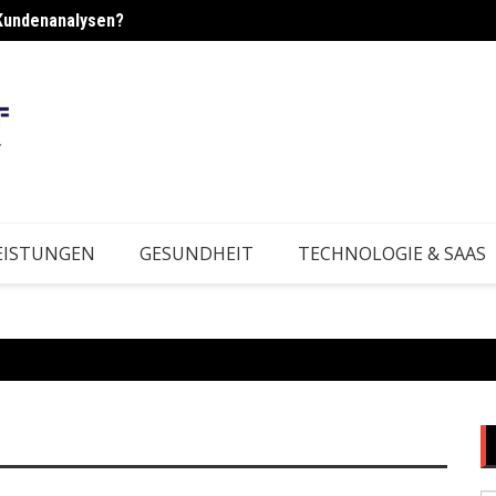
Kundenanalysen?
rktbedingungen?
Wie e
EISTUNGEN
GESUNDHEIT
TECHNOLOGIE & SAAS