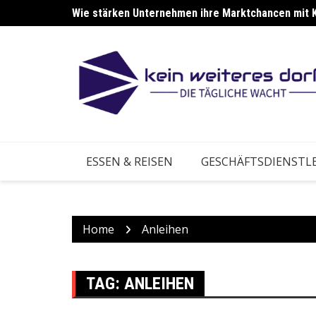
Skip
Wie stärken Unternehmen ihre Marktchancen mit 
Wie stärken Betriebe ihre Anpassung an neue Ma
to
content
ESSEN & REISEN
GESCHÄFTSDIENSTL
Home
Anleihen
TAG:
ANLEIHEN