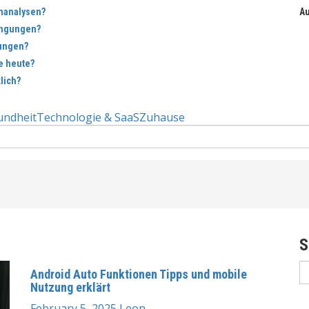
nanalysen?
Au
ingungen?
dungen?
e heute?
lich?
undheit
Technologie & SaaS
Zuhause
S
S
Android Auto Funktionen Tipps und mobile
fo
Nutzung erklärt
February 5, 2025
Leon