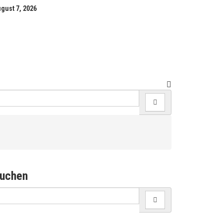
gust 7, 2026
uchen
earch
r: