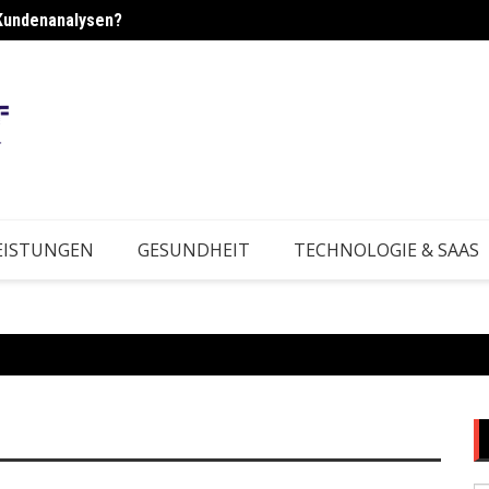
Kundenanalysen?
rktbedingungen?
Wie e
EISTUNGEN
GESUNDHEIT
TECHNOLOGIE & SAAS