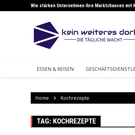
Skip
Wie stärken Unternehmen ihre Marktchancen mit 
Wie stärken Betriebe ihre Anpassung an neue Ma
to
content
ESSEN & REISEN
GESCHÄFTSDIENSTL
Home
Kochrezepte
TAG:
KOCHREZEPTE