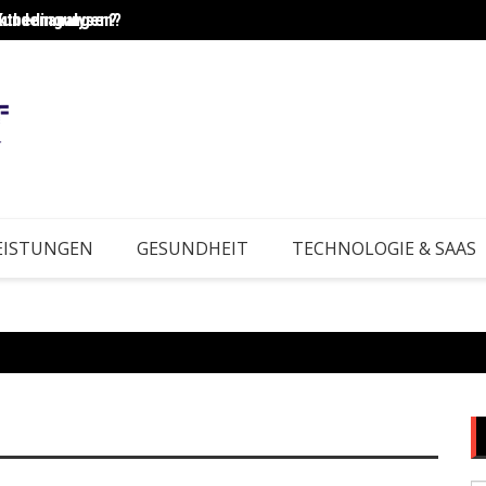
Kundenanalysen?
rktbedingungen?
Wie e
EISTUNGEN
GESUNDHEIT
TECHNOLOGIE & SAAS