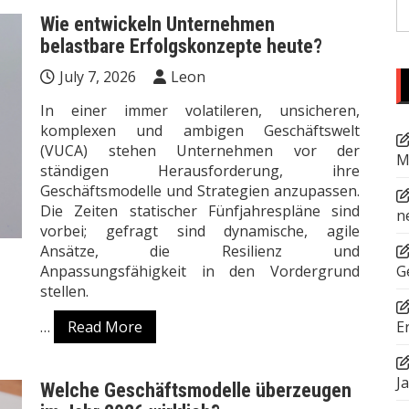
S
Wie entwickeln Unternehmen
fo
belastbare Erfolgskonzepte heute?
July 7, 2026
Leon
In einer immer volatileren, unsicheren,
komplexen und ambigen Geschäftswelt
(VUCA) stehen Unternehmen vor der
M
ständigen Herausforderung, ihre
Geschäftsmodelle und Strategien anzupassen.
Die Zeiten statischer Fünfjahrespläne sind
n
vorbei; gefragt sind dynamische, agile
Ansätze, die Resilienz und
Anpassungsfähigkeit in den Vordergrund
G
stellen.
…
Read More
E
J
Welche Geschäftsmodelle überzeugen