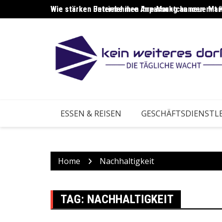
Skip
Wie stärken Unternehmen ihre Marktchancen mit 
Wie stärken Betriebe ihre Anpassung an neue Ma
to
content
ESSEN & REISEN
GESCHÄFTSDIENSTL
Home
Nachhaltigkeit
TAG:
NACHHALTIGKEIT