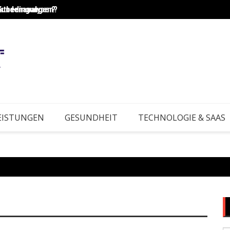
Kundenanalysen?
rktbedingungen?
Wie e
EISTUNGEN
GESUNDHEIT
TECHNOLOGIE & SAAS