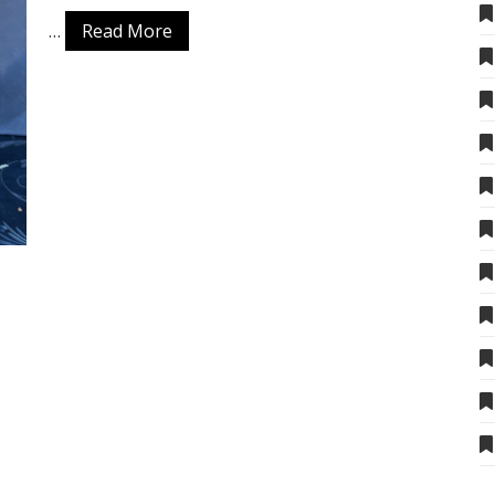
…
Read More