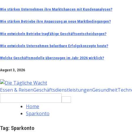
Skip
Wie stärken Unternehmen ihre Marktchancen mit Kundenanalysen?
to
Wie stärken Betriebe ihre Anpassung an neue Marktbedingungen?
content
Wie entwickeln Betriebe tragfähige Geschäftsentscheidungen?
Wie entwickeln Unternehmen belastbare Erfolgskonzepte heute?
Welche Geschäftsmodelle überzeugen im Jahr 2026 wirklich?
August 3, 2026
Essen & Reisen
Geschäftsdienstleistungen
Gesundheit
Techn
Search
for:
Home
Sparkonto
Tag:
Sparkonto