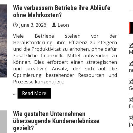
S
Wie verbessern Betriebe ihre Abläufe
fo
ohne Mehrkosten?
June 3, 2026
Leon
Viele Betriebe stehen vor der
Herausforderung, ihre Effizienz zu steigern
und die Produktivität zu erhöhen, ohne dafür
M
zusätzliche finanzielle Mittel aufwenden zu
können. Dies erfordert einen strategischen
und kreativen Ansatz, der sich auf die
n
Optimierung bestehender Ressourcen und
Prozesse konzentriert.
G
…
Read More
E
Wie gestalten Unternehmen
überzeugende Kundenerlebnisse
J
gezielt?