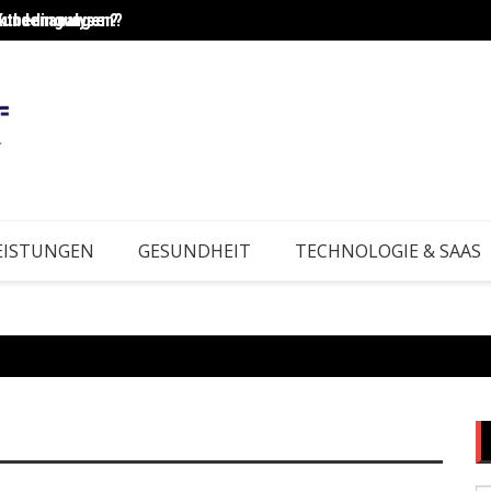
Kundenanalysen?
rktbedingungen?
Wie e
EISTUNGEN
GESUNDHEIT
TECHNOLOGIE & SAAS