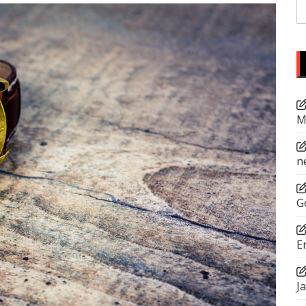
S
fo
M
n
G
E
J