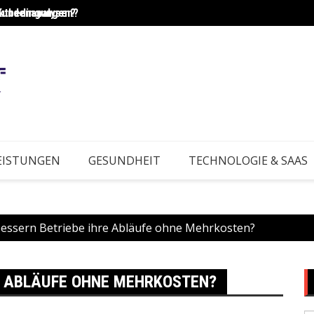
Kundenanalysen?
rktbedingungen?
Wie e
EISTUNGEN
GESUNDHEIT
TECHNOLOGIE & SAAS
essern Betriebe ihre Abläufe ohne Mehrkosten?
E ABLÄUFE OHNE MEHRKOSTEN?