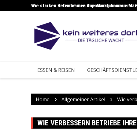
Skip
Wie stärken Unternehmen ihre Marktchancen mit 
Wie stärken Betriebe ihre Anpassung an neue Ma
to
content
ESSEN & REISEN
GESCHÄFTSDIENSTL
Home
Allgemeiner Artikel
Wie verb
WIE VERBESSERN BETRIEBE IHR