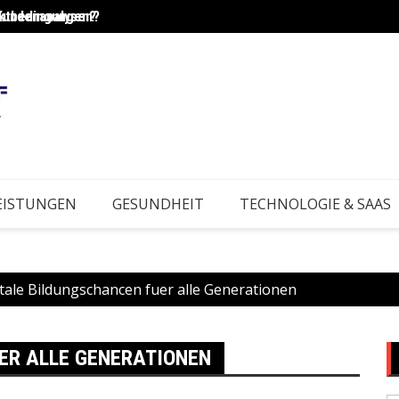
Kundenanalysen?
rktbedingungen?
Wie e
EISTUNGEN
GESUNDHEIT
TECHNOLOGIE & SAAS
tale Bildungschancen fuer alle Generationen
ER ALLE GENERATIONEN