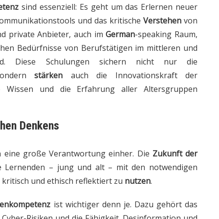
etenz
sind essenziell: Es geht um das Erlernen neuer
ommunikationstools und das kritische
Verstehen
von
und private Anbieter, auch im
German
-speaking Raum,
ischen Bedürfnisse von Berufstätigen im mittleren und
ind. Diese Schulungen sichern nicht nur die
sondern
stärken
auch die Innovationskraft der
 Wissen und die Erfahrung aller Altersgruppen
schen Denkens
 eine große Verantwortung einher. Die
Zukunft der
e Lernenden – jung und alt – mit den notwendigen
kritisch und ethisch reflektiert zu
nutzen
.
ienkompetenz
ist wichtiger denn je. Dazu gehört das
 Cyber-Risiken und die Fähigkeit, Desinformation und