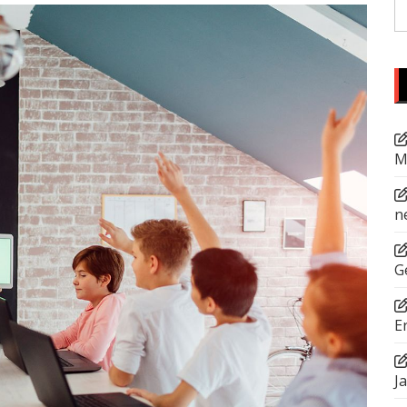
S
fo
M
n
G
E
J