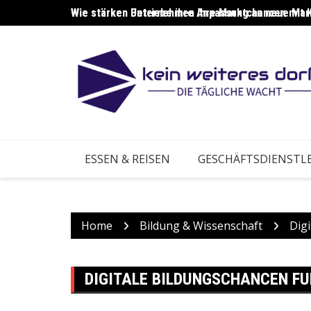
Skip
Wie stärken Unternehmen ihre Marktchancen mit 
Wie stärken Betriebe ihre Anpassung an neue Ma
to
content
ESSEN & REISEN
GESCHÄFTSDIENSTL
Home
Bildung & Wissenschaft
Digi
DIGITALE BILDUNGSCHANCEN FU