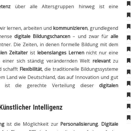
etenz
über alle Altersgruppen hinweg ist eine
wir lernen, arbeiten und
kommunizieren
, grundlegend
mmense
digitale Bildungschancen
– und zwar für
alle
tner. Die Zeiten, in denen formelle Bildung mit dem
alen Zeitalter
ist
lebenslanges Lernen
nicht nur eine
n einer sich ständig verändernden Welt
relevant
zu
d schafft
Flexibilität
, die traditionelle Bildungssysteme
nem Land wie Deutschland, das auf Innovation und gut
t, ist die gerechte Verteilung dieser
digitalen
ünstlicher Intelligenz
ng
ist die Möglichkeit zur
Personalisierung
.
Digitale