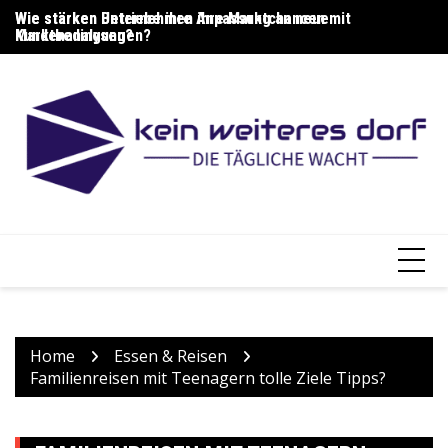
Skip
Wie stärken Unternehmen ihre Marktchancen mit
Wie stärken Betriebe ihre Anpassung an neue
Wi
to
Kundenanalysen?
Marktbedingungen?
G
content
Home
Essen & Reisen
Familienreisen mit Teenagern tolle Ziele Tipps?