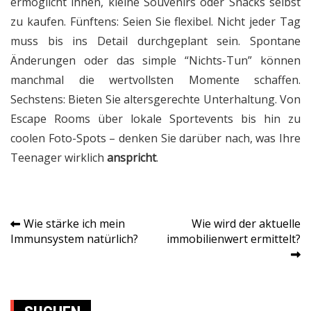
ermöglicht ihnen, kleine Souvenirs oder Snacks selbst
zu kaufen. Fünftens: Seien Sie flexibel. Nicht jeder Tag
muss bis ins Detail durchgeplant sein. Spontane
Änderungen oder das simple “Nichts-Tun” können
manchmal die wertvollsten Momente schaffen.
Sechstens: Bieten Sie altersgerechte Unterhaltung. Von
Escape Rooms über lokale Sportevents bis hin zu
coolen Foto-Spots – denken Sie darüber nach, was Ihre
Teenager wirklich
anspricht
.
Wie stärke ich mein
Wie wird der aktuelle
Post
Immunsystem natürlich?
immobilienwert ermittelt?
navigation