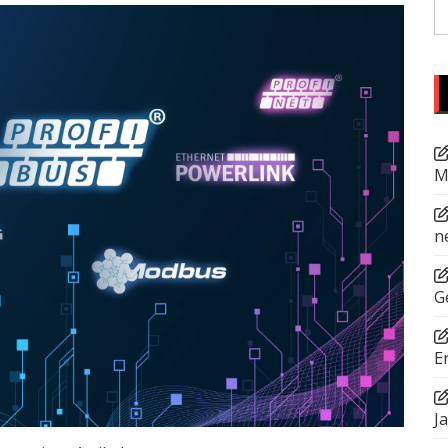
S
fo
M
n
G
E
J