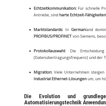
Echtzeitkommunikation:
Für schnelle P
Antriebe, sind
harte Echtzeit-Fähigkeiten
Marktstandards:
In
German
land domin
PROFIBUS/PROFINET
von Siemens, beson
Protokollauswahl:
Die Entscheidung
(Datenübertragungsfrequenz) und der Top
Migration:
Viele Unternehmen steigen v
Industrial Ethernet-Lösungen
um, um höh
Die Evolution und grundle
Automatisierungstechnik Anwendun