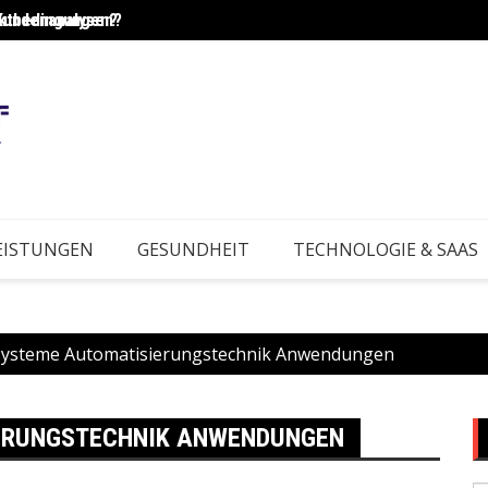
Kundenanalysen?
rktbedingungen?
Wie e
EISTUNGEN
GESUNDHEIT
TECHNOLOGIE & SAAS
systeme Automatisierungstechnik Anwendungen
ERUNGSTECHNIK ANWENDUNGEN