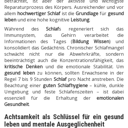
betrachtet, ist aber der aktivste und wichtigste
Reparaturprozess des Körpers. Ausreichender und vor
allem
hochwertiger Schlaf
ist die
Grundlage
für
gesund
leben
und eine hohe kognitive
Leistung
.
Während des
Schlaf
s regeneriert sich das
Immunsystem, das Gehirn verarbeitet die
Informationen des Tages (
Bildung Wissen
) und
konsolidiert das Gedächtnis. Chronischer Schlafmangel
schwächt nicht nur die Abwehrkräfte, sondern
beeinträchtigt auch die Konzentrationsfähigkeit, das
kritische Denken
und die emotionale Stabilität. Um
gesund leben
zu können, sollten Erwachsene in der
Regel 7 bis 9 Stunden
Schlaf
pro Nacht anstreben. Die
Beachtung einer
guten Schlafhygiene
– kühle, dunkle
Umgebung und feste Schlafenszeiten – ist dabei
essenziell für die Erhaltung der
emotionalen
Gesundheit
.
Achtsamkeit als Schlüssel für ein gesund
leben und mentale Ausgeglichenheit