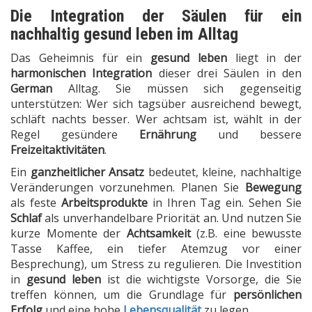
Die Integration der Säulen für ein
nachhaltig gesund leben im Alltag
Das Geheimnis für ein
gesund leben
liegt in der
harmonischen Integration
dieser drei Säulen in den
German
Alltag. Sie müssen sich gegenseitig
unterstützen: Wer sich tagsüber ausreichend bewegt,
schläft nachts besser. Wer achtsam ist, wählt in der
Regel gesündere
Ernährung
und bessere
Freizeitaktivitäten
.
Ein
ganzheitlicher Ansatz
bedeutet, kleine, nachhaltige
Veränderungen vorzunehmen. Planen Sie
Bewegung
als feste
Arbeitsprodukte
in Ihren Tag ein. Sehen Sie
Schlaf
als unverhandelbare Priorität an. Und nutzen Sie
kurze Momente der
Achtsamkeit
(z.B. eine bewusste
Tasse Kaffee, ein tiefer Atemzug vor einer
Besprechung), um Stress zu regulieren. Die Investition
in
gesund leben
ist die wichtigste Vorsorge, die Sie
treffen können, um die Grundlage für
persönlichen
Erfolg
und eine hohe
Lebensqualität
zu legen.