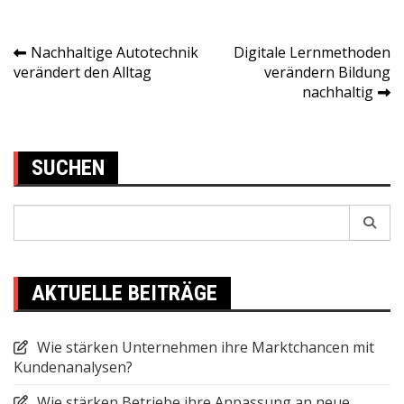
Nachhaltige Autotechnik
Digitale Lernmethoden
Post
verändert den Alltag
verändern Bildung
nachhaltig
navigation
SUCHEN
Search
for:
AKTUELLE BEITRÄGE
Wie stärken Unternehmen ihre Marktchancen mit
Kundenanalysen?
Wie stärken Betriebe ihre Anpassung an neue