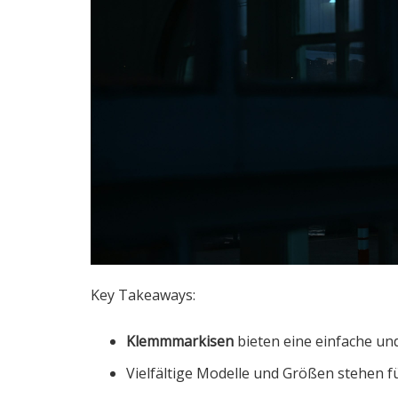
Key Takeaways:
Klemmmarkisen
bieten eine einfache un
Vielfältige Modelle und Größen stehen f