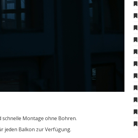
d schnelle Montage ohne Bohren.
ür jeden Balkon zur Verfügung.