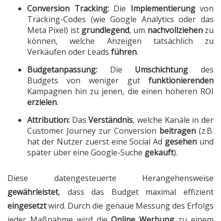
Conversion Tracking:
Die
Implementierung
von
Tracking-Codes (wie Google Analytics oder das
Meta Pixel) ist
grundlegend
, um
nachvollziehen
zu
können, welche Anzeigen tatsächlich zu
Verkäufen oder Leads
führen
.
Budgetanpassung:
Die
Umschichtung
des
Budgets von weniger gut
funktionierenden
Kampagnen hin zu jenen, die einen höheren ROI
erzielen
.
Attribution:
Das
Verständnis
, welche Kanäle in der
Customer Journey zur Conversion
beitragen
(z.B.
hat der Nutzer zuerst eine Social Ad
gesehen
und
später über eine Google-Suche
gekauft
).
Diese datengesteuerte Herangehensweise
gewährleistet
, dass das Budget maximal effizient
eingesetzt
wird. Durch die genaue Messung des Erfolgs
jeder Maßnahme wird die
Online Werbung
zu einem