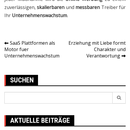
zuverlässigen,
skalierbaren
und
messbaren
Treiber für
Ihr
Unternehmenswachstum
.
SaaS Plattformen als
Erziehung mit Liebe formt
Post
Motor fuer
Charakter und
Unternehmenswachstum
Verantwortung
navigation
SUCHEN
Search
for:
AKTUELLE BEITRÄGE