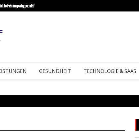
Kundenanalysen?
rktbedingungen?
Wie e
EISTUNGEN
GESUNDHEIT
TECHNOLOGIE & SAAS