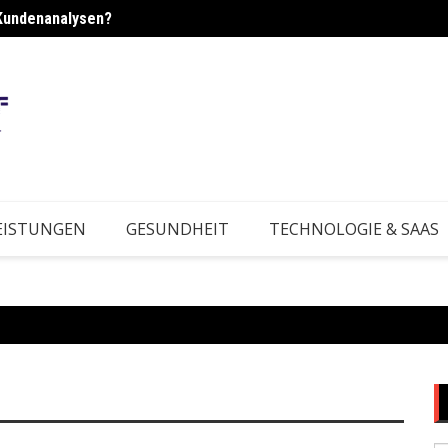
Kundenanalysen?
rktbedingungen?
Wie e
EISTUNGEN
GESUNDHEIT
TECHNOLOGIE & SAAS