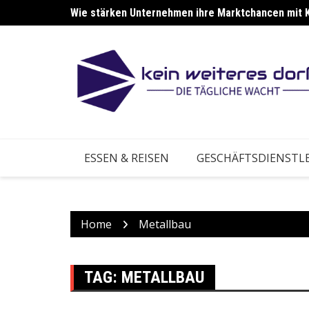
Skip
Wie stärken Unternehmen ihre Marktchancen mit 
Wie stärken Betriebe ihre Anpassung an neue Ma
to
content
ESSEN & REISEN
GESCHÄFTSDIENSTL
Home
Metallbau
TAG:
METALLBAU