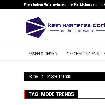
Skip
Wie stärken Unternehmen ihre Marktchancen mit 
Wie stärken Betriebe ihre Anpassung an neue Ma
to
content
ESSEN & REISEN
GESCHÄFTSDIENSTL
Home
Mode Trends
TAG:
MODE TRENDS