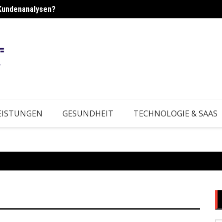
Kundenanalysen?
rktbedingungen?
Wie e
EISTUNGEN
GESUNDHEIT
TECHNOLOGIE & SAAS