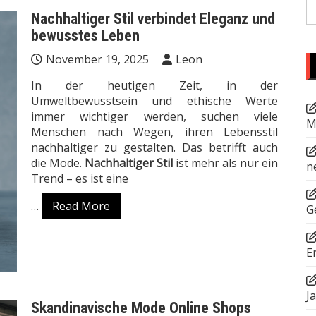
S
Nachhaltiger Stil verbindet Eleganz und
fo
bewusstes Leben
November 19, 2025
Leon
In der heutigen Zeit, in der
Umweltbewusstsein und ethische Werte
immer wichtiger werden, suchen viele
M
Menschen nach Wegen, ihren Lebensstil
nachhaltiger zu gestalten. Das betrifft auch
die Mode.
Nachhaltiger Stil
ist mehr als nur ein
n
Trend – es ist eine
…
Read More
G
E
J
Skandinavische Mode Online Shops