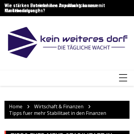
Skip
Wie stärken Unternehmen ihre Marktchancen mit
Wie stärken Betriebe ihre Anpassung an neue
Wi
to
Kundenanalysen?
Marktbedingungen?
G
content
Home
Wirtschaft & Finanzen
Tipps fuer mehr Stabilitaet in den Finanzen