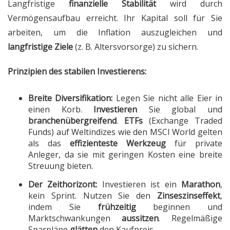
Langfristige
finanzielle Stabilität
wird durch
Vermögensaufbau erreicht. Ihr Kapital soll für Sie
arbeiten, um die Inflation auszugleichen und
langfristige Ziele
(z. B. Altersvorsorge) zu sichern.
Prinzipien des stabilen Investierens:
Breite Diversifikation:
Legen Sie nicht alle Eier in
einen Korb.
Investieren
Sie global und
branchenübergreifend
.
ETFs
(Exchange Traded
Funds) auf Weltindizes wie den MSCI World gelten
als das
effizienteste
Werkzeug
für private
Anleger, da sie mit geringen Kosten eine breite
Streuung bieten.
Der Zeithorizont:
Investieren ist ein
Marathon
,
kein Sprint. Nutzen Sie den
Zinseszinseffekt
,
indem Sie
frühzeitig
beginnen und
Marktschwankungen
aussitzen
. Regelmäßige
Sparpläne
glätten
den Kaufpreis.