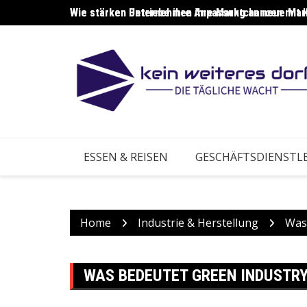
Skip
Wie stärken Unternehmen ihre Marktchancen mit 
Wie stärken Betriebe ihre Anpassung an neue Ma
to
content
ESSEN & REISEN
GESCHÄFTSDIENSTL
Home
Industrie & Herstellung
Was
WAS BEDEUTET GREEN INDUSTR