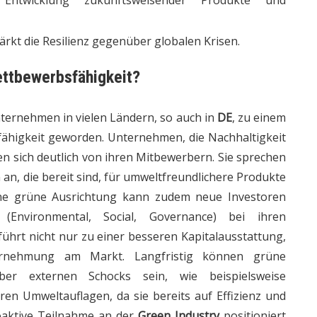
Entwicklung zukunftsweisender Produkte und
ärkt die Resilienz gegenüber globalen Krisen.
ettbewerbsfähigkeit?
nternehmen in vielen Ländern, so auch in
DE
, zu einem
fähigkeit geworden. Unternehmen, die Nachhaltigkeit
ren sich deutlich von ihren Mitbewerbern. Sie sprechen
n, die bereit sind, für umweltfreundlichere Produkte
ine grüne Ausrichtung kann zudem neue Investoren
(Environmental, Social, Governance) bei ihren
ührt nicht nur zu einer besseren Kapitalausstattung,
hrnehmung am Markt. Langfristig können grüne
ber externen Schocks sein, wie beispielsweise
en Umweltauflagen, da sie bereits auf Effizienz und
oaktive Teilnahme an der
Green Industry
positioniert