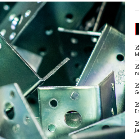
S
fo
M
n
G
E
J