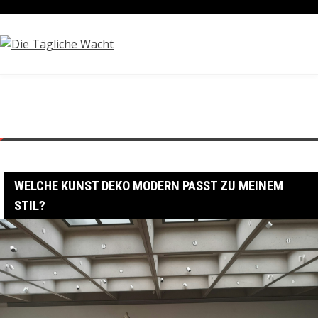
Skip
August 6, 2026
to
content
Home
Kunst & Unterhaltung
Welche Kunst Deko modern passt zu meinem Stil?
WELCHE KUNST DEKO MODERN PASST ZU MEINEM
STIL?