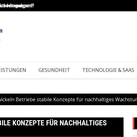
Kundenanalysen?
rktbedingungen?
Wie e
EISTUNGEN
GESUNDHEIT
TECHNOLOGIE & SAAS
ickeln Betriebe stabile Konzepte für nachhaltiges Wachstu
BILE KONZEPTE FÜR NACHHALTIGES