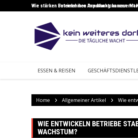
Skip
Wie stärken Unternehmen ihre Marktchancen mit 
Wie stärken Betriebe ihre Anpassung an neue Ma
to
content
ESSEN & REISEN
GESCHÄFTSDIENSTL
Home
Allgemeiner Artikel
Wie entw
WIE ENTWICKELN BETRIEBE STA
WACHSTUM?