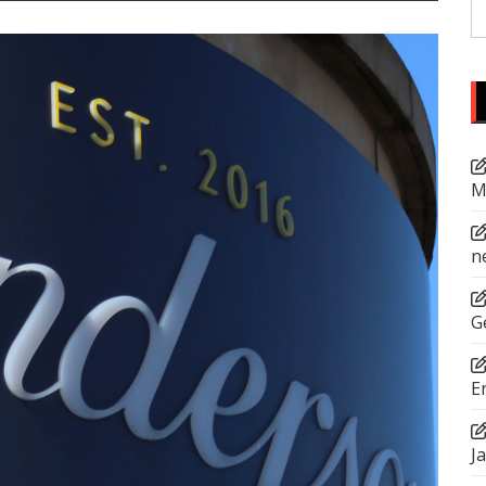
S
fo
M
n
G
E
J