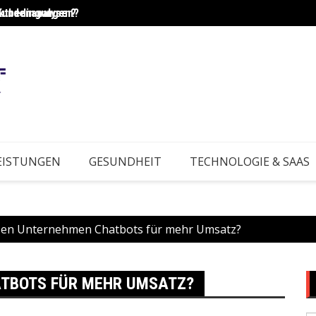
Kundenanalysen?
rktbedingungen?
Wie e
EISTUNGEN
GESUNDHEIT
TECHNOLOGIE & SAAS
zen Unternehmen Chatbots für mehr Umsatz?
TBOTS FÜR MEHR UMSATZ?