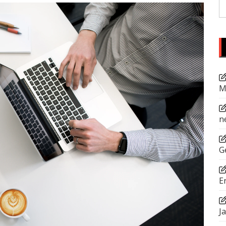
S
fo
M
n
G
E
J