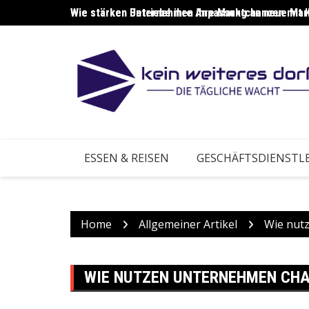
Skip
Wie stärken Unternehmen ihre Marktchancen mit 
Wie stärken Betriebe ihre Anpassung an neue Ma
to
content
ESSEN & REISEN
GESCHÄFTSDIENSTL
Home
Allgemeiner Artikel
Wie nut
WIE NUTZEN UNTERNEHMEN CHA