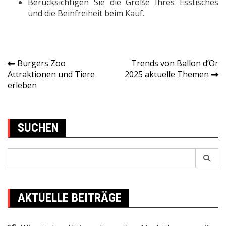
Berücksichtigen Sie die Größe Ihres Esstisches
und die Beinfreiheit beim Kauf.
Burgers Zoo
Trends von Ballon d’Or
Post
Attraktionen und Tiere
2025 aktuelle Themen
erleben
navigation
SUCHEN
Search
for:
AKTUELLE BEITRÄGE