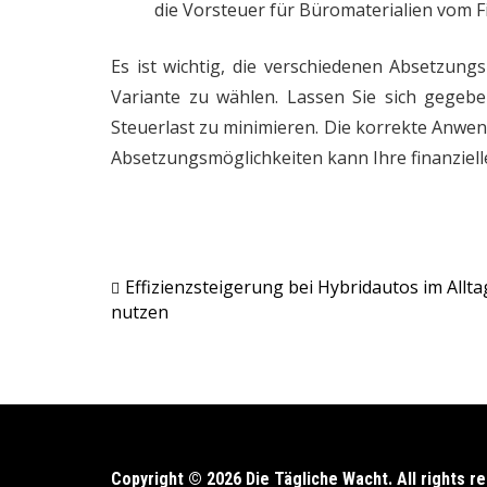
die Vorsteuer für Büromaterialien vom 
Es ist wichtig, die verschiedenen Absetzung
Variante zu wählen. Lassen Sie sich gegeb
Steuerlast zu minimieren. Die korrekte Anwe
Absetzungsmöglichkeiten kann Ihre finanzielle
Effizienzsteigerung bei Hybridautos im Allta
Post
nutzen
navigation
Copyright © 2026 Die Tägliche Wacht. All rights r