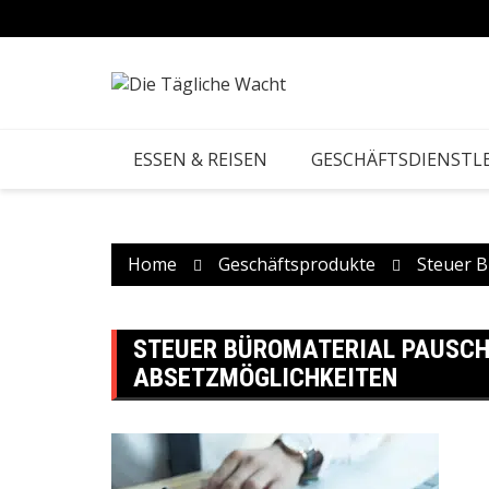
Skip
to
content
ESSEN & REISEN
GESCHÄFTSDIENSTL
Home
Geschäftsprodukte
Steuer B
STEUER BÜROMATERIAL PAUSCH
ABSETZMÖGLICHKEITEN